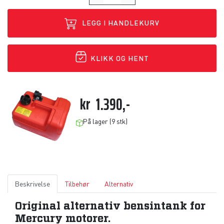
LEGG I HANDLEKURV
KLIKK OG HENT
kr
1.390,-
På lager (9 stk)
Beskrivelse
Tilbehør
Alternativ
Original alternativ bensintank for
Mercury motorer.