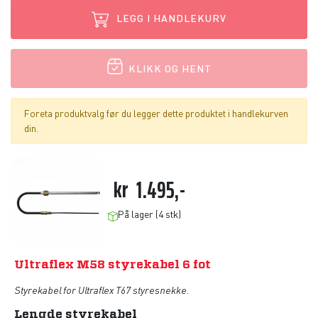
LEGG I HANDLEKURV
KLIKK OG HENT
Foreta produktvalg før du legger dette produktet i handlekurven
din.
kr
1.495,-
På lager (4 stk)
Ultraflex M58 styrekabel 6 fot
Styrekabel for Ultraflex T67 styresnekke.
Lengde styrekabel