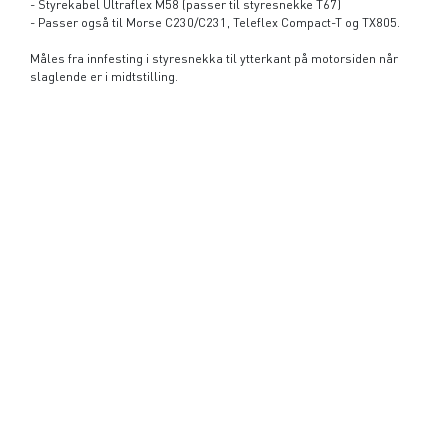
- Styrekabel Ultraflex M58 (passer til styresnekke T67)
- Passer også til Morse C230/C231, Teleflex Compact-T og TX805.
Måles fra innfesting i styresnekka til ytterkant på motorsiden når
slaglende er i midtstilling.