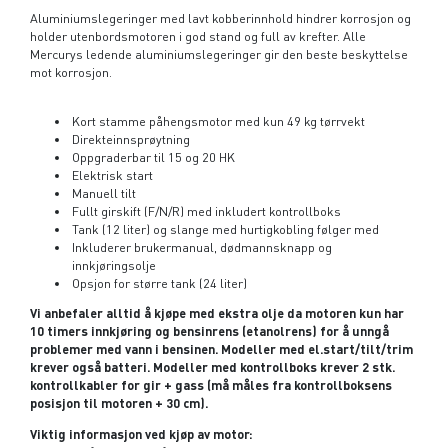
Aluminiumslegeringer med lavt kobberinnhold hindrer korrosjon og
holder utenbordsmotoren i god stand og full av krefter. Alle
Mercurys ledende aluminiumslegeringer gir den beste beskyttelse
mot korrosjon.
Kort stamme påhengsmotor med kun 49 kg tørrvekt
Direkteinnsprøytning
Oppgraderbar til 15 og 20 HK
Elektrisk start
Manuell tilt
Fullt girskift (F/N/R) med inkludert kontrollboks
Tank (12 liter) og slange med hurtigkobling følger med
Inkluderer brukermanual, dødmannsknapp og
innkjøringsolje
Opsjon for større tank (24 liter)
Vi anbefaler alltid å kjøpe med ekstra olje da motoren kun har
10 timers innkjøring og bensinrens (etanolrens) for å unngå
problemer med vann i bensinen. Modeller med el.start/tilt/trim
krever også batteri. Modeller med kontrollboks krever 2 stk.
kontrollkabler for gir + gass (må måles fra kontrollboksens
posisjon til motoren + 30 cm).
Viktig informasjon ved kjøp av motor: