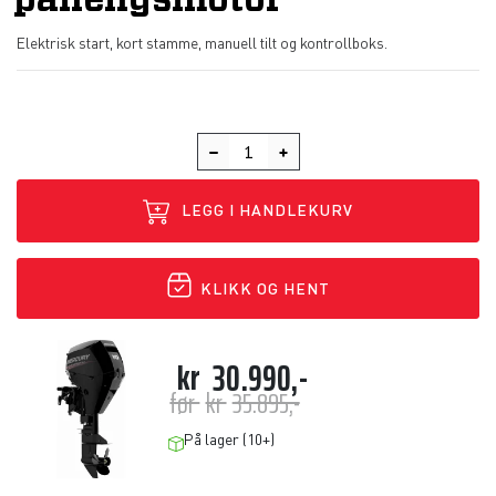
påhengsmotor
Elektrisk start, kort stamme, manuell tilt og kontrollboks.
LEGG I HANDLEKURV
KLIKK OG HENT
kr
30.990,-
før
kr
35.895,-
På lager (10+)