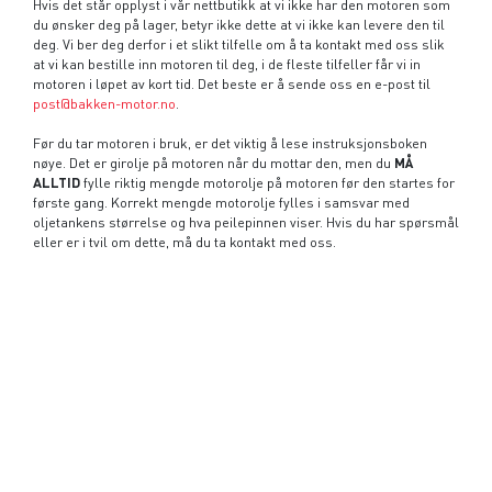
Hvis det står opplyst i vår nettbutikk at vi ikke har den motoren som
du ønsker deg på lager, betyr ikke dette at vi ikke kan levere den til
deg. Vi ber deg derfor i et slikt tilfelle om å ta kontakt med oss slik
at vi kan bestille inn motoren til deg, i de fleste tilfeller får vi in
motoren i løpet av kort tid. Det beste er å sende oss en e-post til
post@bakken-motor.no
.
Før du tar motoren i bruk, er det viktig å lese instruksjonsboken
nøye. Det er girolje på motoren når du mottar den, men du
MÅ
ALLTID
fylle riktig mengde motorolje på motoren før den startes for
første gang. Korrekt mengde motorolje fylles i samsvar med
oljetankens størrelse og hva peilepinnen viser. Hvis du har spørsmål
eller er i tvil om dette, må du ta kontakt med oss.