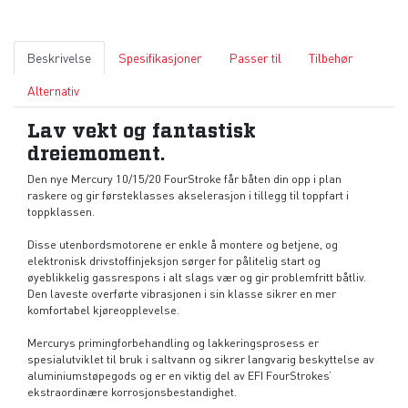
Beskrivelse
Spesifikasjoner
Passer til
Tilbehør
Alternativ
Lav vekt og fantastisk
dreiemoment.
Den nye Mercury 10/15/20 FourStroke får båten din opp i plan
raskere og gir førsteklasses akselerasjon i tillegg til toppfart i
toppklassen.
Disse utenbordsmotorene er enkle å montere og betjene, og
elektronisk drivstoffinjeksjon sørger for pålitelig start og
øyeblikkelig gassrespons i alt slags vær og gir problemfritt båtliv.
Den laveste overførte vibrasjonen i sin klasse sikrer en mer
komfortabel kjøreopplevelse.
Mercurys primingforbehandling og lakkeringsprosess er
spesialutviklet til bruk i saltvann og sikrer langvarig beskyttelse av
aluminiumstøpegods og er en viktig del av EFI FourStrokes’
ekstraordinære korrosjonsbestandighet.