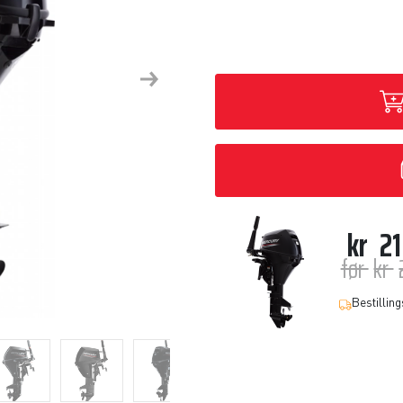
Next
kr
21
før
kr
Bestilling