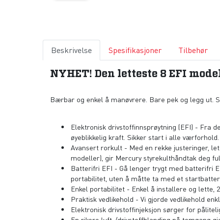
Beskrivelse
Spesifikasjoner
Tilbehør
NYHET! Den letteste 8 EFI modell
Bærbar og enkel å manøvrere. Bare pek og legg ut. Sta
Elektronisk drivstoffinnsprøytning (EFI) - Fra 
øyeblikkelig kraft. Sikker start i alle værforhol
Avansert rorkult - Med en rekke justeringer, let
modeller), gir Mercury styrekulthåndtak deg ful
Batterifri EFI - Gå lenger trygt med batterifri 
portabilitet, uten å måtte ta med et startbatteri
Enkel portabilitet - Enkel å installere og lett
Praktisk vedlikehold - Vi gjorde vedlikehold enkl
Elektronisk drivstoffinjeksjon sørger for pålitel
En rikere luft-/drivstoffblanding på tomgang g