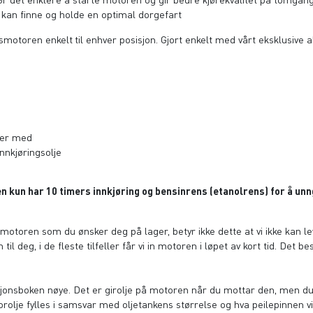
e kan finne og holde en optimal dorgefart
dsmotoren enkelt
til enhver posisjon. Gjort enkelt med vårt eksklusive 
lger med
nkjøringsolje
ren kun har 10 timers innkjøring og bensinrens (etanolrens) for å u
n motoren som du ønsker deg på lager, betyr ikke dette at vi ikke kan leve
til deg, i de fleste tilfeller får vi in motoren i løpet av kort tid. Det 
uksjonsboken nøye. Det er girolje på motoren når du mottar den, men d
olje fylles i samsvar med oljetankens størrelse og hva peilepinnen vis