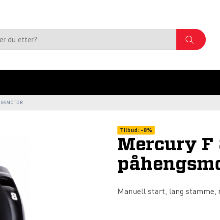
ENGSMOTOR
Tilbud:
-
8%
Mercury F 
påhengsmo
Manuell start, lang stamme, m