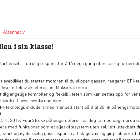
Alternativ
en i sin klasse!
rt enkelt – utrolig respons for å få deg i gang uten særlig forberede
det øyeblikket du starter motoren til du slipper gassen, reagerer EFI-
d. Jevn, effektiv akselerasjon. Maksimal moro.
t tilgjengelige kontroller og fleksibiliteten som kan settes opp for ven
l kontroll over eventyrene dine.
EFI-teknologi, inkludert med manuell start på 8 til 20 hk påhengsmotore
.
e, 2,5 til 20 hk FourStroke påhengsmotorer lar deg ta med deg moroa u
ere med funksjoner som et oljeskiftesystem uten søl, lett uttakbart driv
ig start og øyeblikkelig gassrespons i alt slags vær og gir problemfritt b
jør det enklere å starte motoren og gir bedre kjørekvalitet på tomga