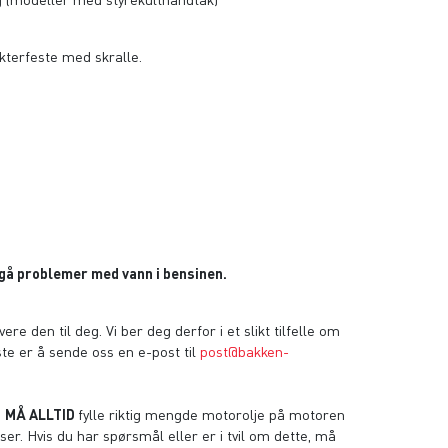
akterfeste med skralle.
nngå problemer med vann i bensinen.
re den til deg. Vi ber deg derfor i et slikt tilfelle om
beste er å sende oss en e-post til
post@bakken-
u
MÅ ALLTID
fylle riktig mengde motorolje på motoren
er. Hvis du har spørsmål eller er i tvil om dette, må