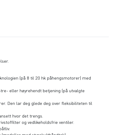
lser.
teknologien (på 8 til 20 hk påhengsmotorer) med
stre- eller høyrehendt betjening (på utvalgte
r. Den lar deg glede deg over fleksibiliteten til
ansett hvor det trengs.
stoffilter og vedlikeholdsfrie ventiler.
åtliv.
ng (modeller med styrekulthåndtak)