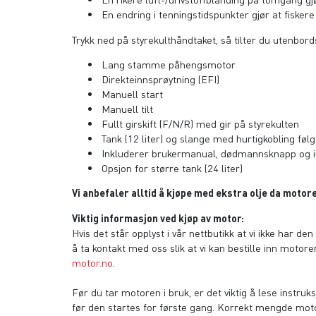
En endring i tenningstidspunkter gjør at fisker
Trykk ned på styrekulthåndtaket, så tilter du utenbor
Lang stamme påhengsmotor
Direkteinnsprøytning (EFI)
Manuell start
Manuell tilt
Fullt girskift (F/N/R) med gir på styrekulten
Tank (12 liter) og slange med hurtigkobling fø
Inkluderer brukermanual, dødmannsknapp og in
Opsjon for større tank (24 liter)
Vi anbefaler alltid å kjøpe med ekstra olje da moto
Viktig informasjon ved kjøp av motor:
Hvis det står opplyst i vår nettbutikk at vi ikke har de
å ta kontakt med oss slik at vi kan bestille inn motoren 
motor.no
.
Før du tar motoren i bruk, er det viktig å lese instr
før den startes for første gang. Korrekt mengde motor