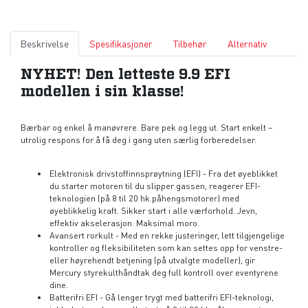
Beskrivelse
Spesifikasjoner
Tilbehør
Alternativ
NYHET! Den letteste 9.9 EFI
modellen i sin klasse!
Bærbar og enkel å manøvrere. Bare pek og legg ut. Start enkelt –
utrolig respons for å få deg i gang uten særlig forberedelser.
Elektronisk drivstoffinnsprøytning (EFI) - Fra det øyeblikket
du starter motoren til du slipper gassen, reagerer EFI-
teknologien (på 8 til 20 hk påhengsmotorer) med
øyeblikkelig kraft. Sikker start i alle værforhold. Jevn,
effektiv akselerasjon. Maksimal moro.
Avansert rorkult - Med en rekke justeringer, lett tilgjengelige
kontroller og fleksibiliteten som kan settes opp for venstre-
eller høyrehendt betjening (på utvalgte modeller), gir
Mercury styrekulthåndtak deg full kontroll over eventyrene
dine.
Batterifri EFI - Gå lenger trygt med batterifri EFI-teknologi,