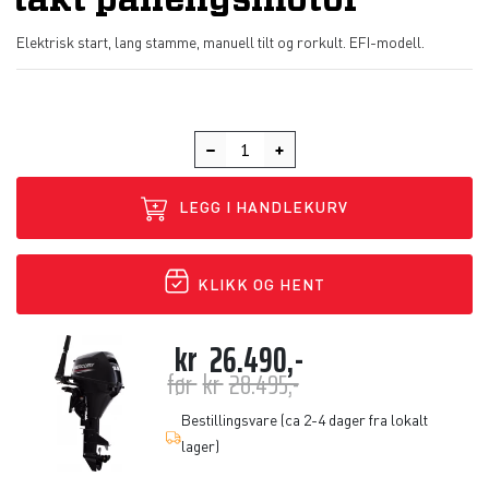
takt påhengsmotor
Elektrisk start, lang stamme, manuell tilt og rorkult. EFI-modell.
LEGG I HANDLEKURV
KLIKK OG HENT
kr
26.490,-
før
kr
28.495,-
Bestillingsvare (ca 2-4 dager fra lokalt
lager)