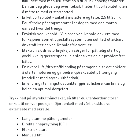
inkludert med manuell start på 8 til 20 hk påhengsmotorer.
Den lar deg glede deg over fleksibiliteten til portabilitet, uten
å måtte ta med et startbatteri.
Enkel portabilitet - Enkel å installere og lette, 2,5 til 20 hk
FourStroke påhengsmotorer lar deg ta med deg moroa
uansett hvor det trengs.
Praktisk vedlikehold - Vi gjorde vedlikehold enklere med
funksjoner som et oljeskiftesystem uten søl, lett uttakbart
drivstoffilter og vedlikeholdsfrie ventiler.
Elektronisk drivstoffinjeksjon sørger for pålitelig start og
øyeblikkelig gassrespons i alt slags vær og gir problemfritt
båtliv.
En rikere luft-/drivstoffblanding på tomgang gjør det enklere
å starte motoren og gir bedre kjørekvalitet på tomgang
(modeller med styrekulthåndtak)
En endring i tenningstidspunkter gjør at fiskere kan finne og
holde en optimal dorgefart
Trykk ned på styrekulthåndtaket, så tilter du utenbordsmotoren
enkelt
til enhver posisjon. Gjort enkelt med vårt eksklusive
akterfeste med skralle.
Lang stamme påhengsmotor
Direkteinnsprøytning (EFI)
Elektrisk start
Manuell tilt