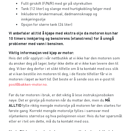
Fullt girskift (F/N/R) med gir på styrekulten
Tank (12 liter) og slange med hurtigkobling følger med
Inkluderer brukermanual, dødmannsknapp og
innkjøringsolje
Opsjon for større tank (24 liter)
Vi anbefaler alltid å kjøpe med ekstra olje da motoren kun har
10 timers innkjøring og bensinrens (etanolrens) for å unngå
problemer med vann i bensinen.
Viktig informasjon ved kjøp av motor:
Hvis det står opplyst i vår nettbutikk at vi ikke har den motoren som
du ønsker deg på lager, betyr ikke dette at vi ikke kan levere den til
deg. Vi ber deg derfor i et slikt tilfelle om å ta kontakt med oss slik
at vi kan bestille inn motoren til deg, i de fleste tilfeller får vi in
motoren i løpet av kort tid. Det beste er å sende oss en e-post til
post@bakken-motor.no
.
Før du tar motoren i bruk, er det viktig å lese instruksjonsboken
nøye. Det er girolje på motoren når du mottar den, men du
MÅ
ALLTID
fylle riktig mengde motorolje på motoren før den startes for
første gang. Korrekt mengde motorolje fylles i samsvar med
oljetankens størrelse og hva peilepinnen viser. Hvis du har spørsmål
eller er i tvil om dette, må du ta kontakt med oss.