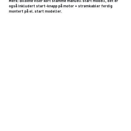
Merk: Bildene viser kort stamme manuell start modell, det er
også inkludert start-knapp på motor + strømkabler ferdig
montert på el. start modeller.