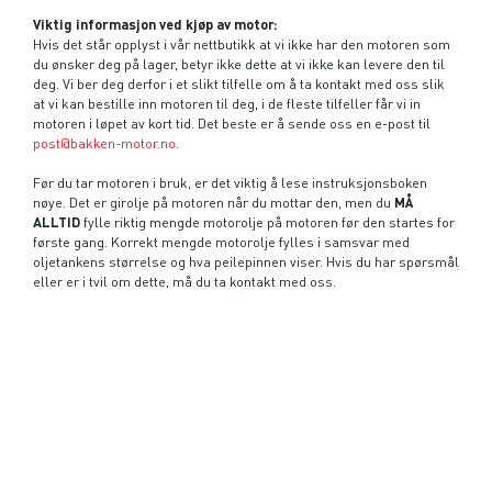
Viktig informasjon ved kjøp av motor:
Hvis det står opplyst i vår nettbutikk at vi ikke har den motoren som
du ønsker deg på lager, betyr ikke dette at vi ikke kan levere den til
deg. Vi ber deg derfor i et slikt tilfelle om å ta kontakt med oss slik
at vi kan bestille inn motoren til deg, i de fleste tilfeller får vi in
motoren i løpet av kort tid. Det beste er å sende oss en e-post til
post@bakken-motor.no
.
Før du tar motoren i bruk, er det viktig å lese instruksjonsboken
nøye. Det er girolje på motoren når du mottar den, men du
MÅ
ALLTID
fylle riktig mengde motorolje på motoren før den startes for
første gang. Korrekt mengde motorolje fylles i samsvar med
oljetankens størrelse og hva peilepinnen viser. Hvis du har spørsmål
eller er i tvil om dette, må du ta kontakt med oss.