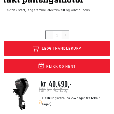
takt påhengsmotor
Elektrisk start, lang stamme, elektrisk tilt og kontrollboks.
LEGG I HANDLEKURV
KLIKK OG HENT
kr
40.490,-
før
kr
43.195,-
Bestillingsvare (ca 2-4 dager fra lokalt
lager)