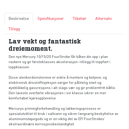
Beskrivelse
Spesifikasjoner
Tilbehør
Alternativ
Tillegg
Lav vekt og fantastisk
dreiemoment.
Den nye Mercury 10/15/20 FourStroke får båten din opp i plan
raskere og gir førsteklasses akselerasjon i tillegg til toppfart i
toppklassen.
Disse utenbordsmotorene er enkle å montere og betjene, og
elektronisk drivstoffinjeksjon sørger for pålitelig start og
øyeblikkelig gassrespons i alt slags vær og gir problemfritt båtliv.
Den laveste overførte vibrasjonen i sin klasse sikrer en mer
komfortabel kjøreopplevelse.
Mercurys primingforbehandling og lakkeringsprosess er
spesialutviklet til bruk i saltvann og sikrer langvarig beskyttelse av
aluminiumstøpegods og er en viktig del av EFI FourStrokes’
ekstraordinære korrosjonsbestandighet.