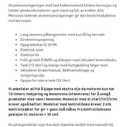
Aluminiumslegeringer med lavt kobberinnhold hindrer korrosjon og
holder utenbordsmotoren i god stand og full av krefter. Alle
Mercurys ledende aluminiumslegeringer gir den beste beskyttelse
mot korrosjon.
Lang stamme påhengsmotor med kun 55 kg tørrvekt
Direkteinnsprøytning
Oppgraderbar til 20 HK
Elektrisk start
Elektrist tilt
Fullt girskift (F/N/R) og tiltbryter med inkludert kontrollboks
Tank (12 liter) og slange med hurtigkobling følger med
Inkluderer brukermanual, dødmannsknapp og
innkjøringsolje
Opsjon for større tank (24 liter)
Vi anbefaler alltid å kjøpe med ekstra olje da motoren kun har
10 timers innkjøring og bensinrens (etanolrens) for å unngå
problemer med vann i bensinen. Modeller med el.start/tilt/trim
krever også batteri. Modeller med kontrollboks krever 2 stk.
kontrollkabler for gir + gass (må måles fra kontrollboksens
posisjon til motoren + 30 cm).
Illustrasjonsbilde viser kun kort stamme modell med manuell tilt.