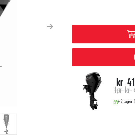
Next
kr
41
før
kr
På lager (