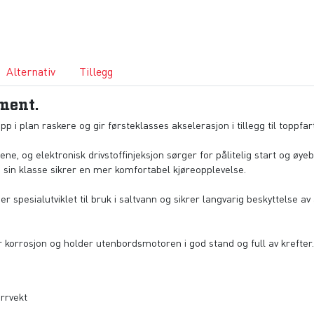
Alternativ
Tillegg
ment.
i plan raskere og gir førsteklasses akselerasjon i tillegg til toppfart
 og elektronisk drivstoffinjeksjon sørger for pålitelig start og øyebl
 i sin klasse sikrer en mer komfortabel kjøreopplevelse.
 spesialutviklet til bruk i saltvann og sikrer langvarig beskyttelse a
 korrosjon og holder utenbordsmotoren i god stand og full av krefter
rrvekt