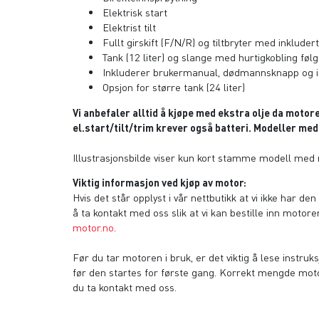
Elektrisk start
Elektrist tilt
Fullt girskift (F/N/R) og tiltbryter med inkluder
Tank (12 liter) og slange med hurtigkobling fø
Inkluderer brukermanual, dødmannsknapp og in
Opsjon for større tank (24 liter)
Vi anbefaler alltid å kjøpe med ekstra olje da moto
el.start/tilt/trim krever også batteri. Modeller med
Illustrasjonsbilde viser kun kort stamme modell med m
Viktig informasjon ved kjøp av motor:
Hvis det står opplyst i vår nettbutikk at vi ikke har de
å ta kontakt med oss slik at vi kan bestille inn motoren 
motor.no
.
Før du tar motoren i bruk, er det viktig å lese instr
før den startes for første gang. Korrekt mengde motor
du ta kontakt med oss.