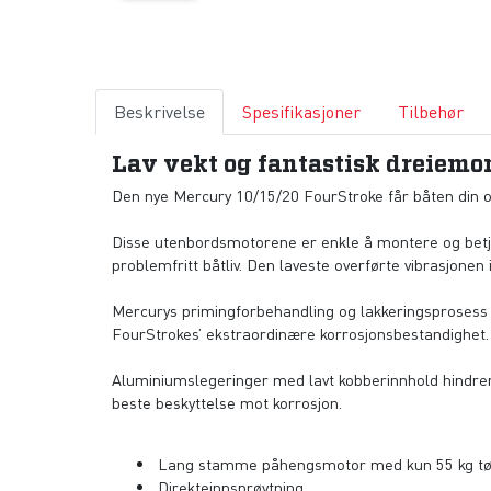
Beskrivelse
Spesifikasjoner
Tilbehør
Lav vekt og fantastisk dreiemo
Den nye Mercury 10/15/20 FourStroke får båten din opp 
Disse utenbordsmotorene er enkle å montere og betjene,
problemfritt båtliv. Den laveste overførte vibrasjonen
Mercurys primingforbehandling og lakkeringsprosess er
FourStrokes’ ekstraordinære korrosjonsbestandighet.
Aluminiumslegeringer med lavt kobberinnhold hindrer
beste beskyttelse mot korrosjon.
Lang stamme påhengsmotor med kun 55 kg tø
Direkteinnsprøytning