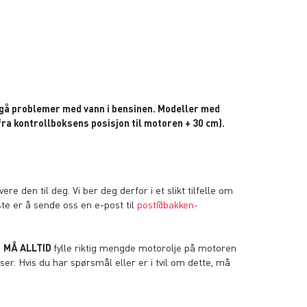
nngå problemer med vann i bensinen. Modeller med
fra kontrollboksens posisjon til motoren + 30 cm).
re den til deg. Vi ber deg derfor i et slikt tilfelle om
beste er å sende oss en e-post til
post@bakken-
u
MÅ ALLTID
fylle riktig mengde motorolje på motoren
er. Hvis du har spørsmål eller er i tvil om dette, må