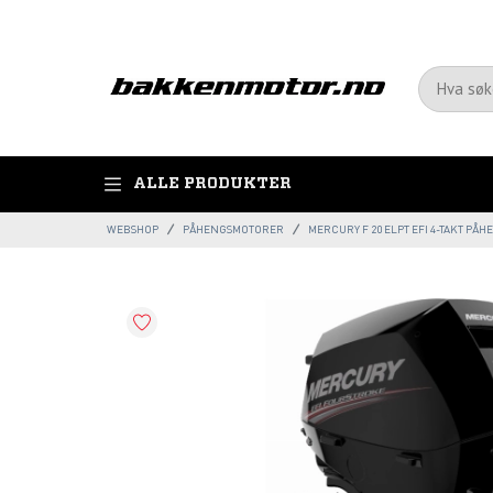
ALLE PRODUKTER
WEBSHOP
PÅHENGSMOTORER
MERCURY F 20 ELPT EFI 4-TAKT PÅ