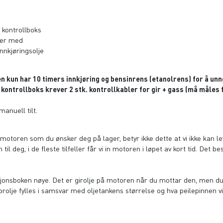
t kontrollboks
lger med
nkjøringsolje
ren kun har 10 timers innkjøring og bensinrens (etanolrens) for å u
 kontrollboks krever 2 stk. kontrollkabler for gir + gass (må måles 
anuell tilt.
n motoren som du ønsker deg på lager, betyr ikke dette at vi ikke kan leve
til deg, i de fleste tilfeller får vi in motoren i løpet av kort tid. Det 
uksjonsboken nøye. Det er girolje på motoren når du mottar den, men d
olje fylles i samsvar med oljetankens størrelse og hva peilepinnen vis